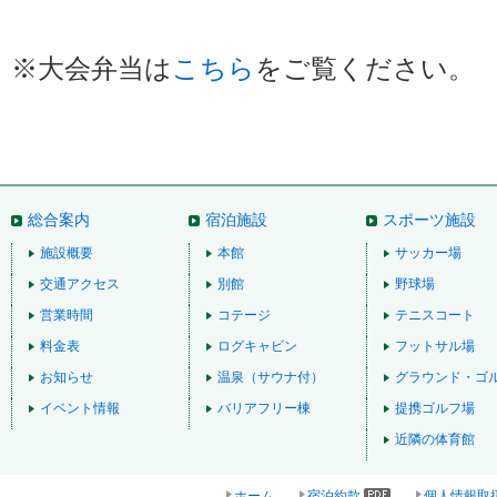
※大会弁当は
こちら
をご覧ください。
総合案内
宿泊施設
スポーツ施設
施設概要
本館
サッカー場
交通アクセス
別館
野球場
営業時間
コテージ
テニスコート
料金表
ログキャビン
フットサル場
お知らせ
温泉（サウナ付）
グラウンド・ゴ
イベント情報
バリアフリー棟
提携ゴルフ場
近隣の体育館
ホーム
宿泊約款
個人情報取