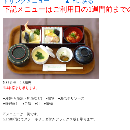
ドリンクメニュー
上に戻る
下記メニューはご利用日の1週間前まで
NSP弁当 1,380円
※4名様より承ります。
●月替り(焼魚・卵焼など) ●揚物 ●海老チリソース
●茶碗蒸し ●ご飯 ●汁 ●漬物
※メニューは一例です。
※1,980円にてステーキサラダ付きデラックス版も承ります。