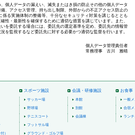
め、個人データの漏えい、滅失またはき損の防止その他の個人データ
整備、アクセス管理、持ち出し制限、外部からの不正アクセス防止の
に係る実施体制の整備等、十分なセキュリティ対策を講じるととも
正確性・最新性を確保するために適切な措置を講じています。また、
扱いを委託する場合には、委託先の選定基準を定め、委託先の情報管
状況を監視するなど委託先に対する必要かつ適切な監督を行います。
個人データ管理責任者
常務理事 古川 雅晴
スポーツ施設
会議・研修施設
お食事
サッカー場
本館
一般メ
野球場
別館
合宿メ
テニスコート
会議棟
ランチ
ン
フットサル場
ナ付）
グラウンド・ゴルフ場