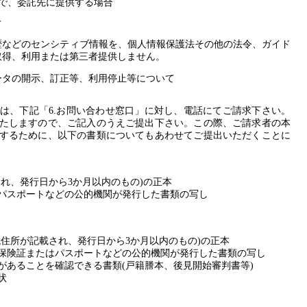
で、委託先に提供する場合
て
歴などのセンシティブ情報を、個人情報保護法その他の法令、ガイド
取得、利用または第三者提供しません。
ータの開示、訂正等、利用停止等について
は、下記「6.お問い合わせ窓口」に対し、電話にてご請求下さい。
たしますので、ご記入のうえご提出下さい。この際、ご請求者の本
するために、以下の書類についてもあわせてご提出いただくことに
れ、発行日から3か月以内のもの)の正本
パスポートなどの公的機関が発行した書類の写し
現住所が記載され、発行日から3か月以内のもの)の正本
保険証またはパスポートなどの公的機関が発行した書類の写し
があることを確認できる書類(戸籍謄本、後見開始審判書等)
状