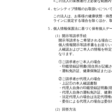
この法人の業務遂行上必要な範囲内
センシティブ情報のお取扱いについ
この法人は、お客様の健康状態・病
ラインに規定する場合を除くほか、
個人情報保護法に基づく保有個人デ
開示等請求手続
開示等請求をご希望される場合に
個人情報開示等請求書をお送りい
人確認およびご本人の情報を特定
なります。
①ご請求者がご本人の場合
印鑑登録証明書(現住所が記載さ
運転免許証、健康保険証または
②ご請求者が代理人の場合
上記①の本人確認書類
代理人自身の印鑑登録証明書(
代理人自身の運転免許証、健康
法定代理人の場合は法定代理権
委任による代理人の場合は委任
回答方法