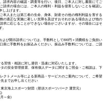
、請求内容の確認・調査等を行い、後日、ご本人に対し書面にてご
ご請求の場合には、ご本人の権利・利益を侵害しないことを確認し
申し上げます。
ご本人または第三者の生命、身体、財産その他の権利利益を害する
務の適正な実施に著しい支障を及ぼすおそれがある場合および他の
請求に応じることができない場合がございますが、その場合にはそ
す。
および開示請求については、手数料として800円＋消費税をご負担い
口座に手数料をお振込みください。振込み手数料については、ご請
する苦情・相談に対し適切・迅速に対応いたします。
ータの安全管理措置、保有個人データに関するご照会・ご相談は、下
イレクトメール等による新商品・サービスのご案内について、ご希望
せ先までお申し出ください
 東京海上スポーツ財団（那須スポーツパーク 運営元）
代)
0(月～金)