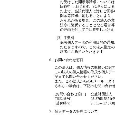
お受けした開示等請求については
回答申し上げます。代理人による
た上で、当該代理人に対しご回答
開示等請求に応じることにより、
おそれがある場合、この法人の業
法令に違反することとなる場合等
の理由を付してご回答申し上げま
手数料
保有個人データの利用目的の通知
ただきますので、この法人指定の
求者にご負担いただきます。
お問い合わせ窓口
この法人は、個人情報の取扱いに関
この法人の個人情報の取扱や個人デ
記までお問い合わせください。
また、この法人からのEメール、ダ
されない場合は、下記のお問い合わ
お問い合わせ窓口
公益財団法人
電話番号
03-3766-5371(
受付時間
9：15～17：0
個人データの管理について