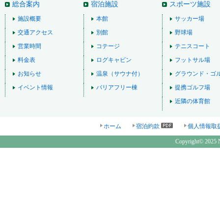
総合案内
宿泊施設
スポーツ施設
施設概要
本館
サッカー場
交通アクセス
別館
野球場
営業時間
コテージ
テニスコート
料金表
ログキャビン
フットサル場
お知らせ
温泉（サウナ付）
グラウンド・ゴ
イベント情報
バリアフリー棟
提携ゴルフ場
近隣の体育館
ホーム
宿泊約款
個人情報取
Copyright© 2025 N