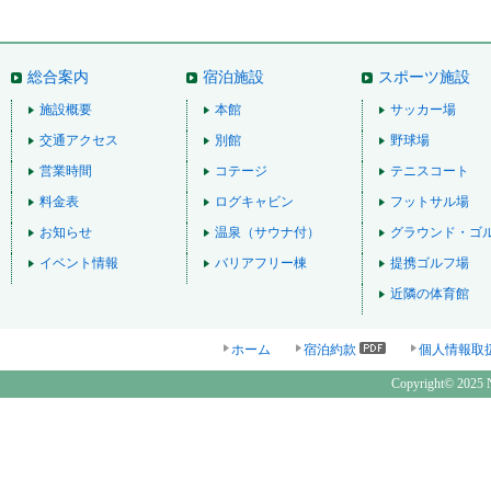
総合案内
宿泊施設
スポーツ施設
施設概要
本館
サッカー場
交通アクセス
別館
野球場
営業時間
コテージ
テニスコート
料金表
ログキャビン
フットサル場
お知らせ
温泉（サウナ付）
グラウンド・ゴ
イベント情報
バリアフリー棟
提携ゴルフ場
近隣の体育館
ホーム
宿泊約款
個人情報取
Copyright© 2025 N