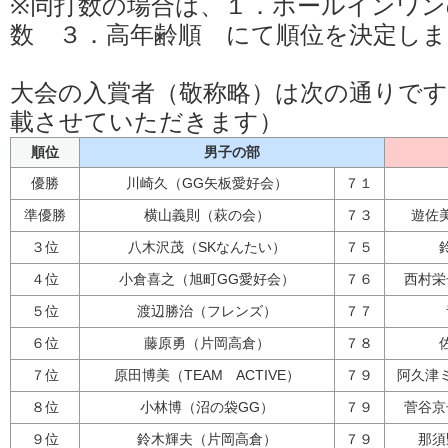
※同打数の場合は、１．ホールインワ
数 ３．高年齢順 にて順位を決定しま
大会の入賞者（敬称略）は次の通りです
載させていただきます）
順位
男子の部
優勝
川崎久（GG矢板愛好会）
７１
準優勝
横山義則（萩の会）
７３
遊佐
３位
八木沢茂（SKなんたい）
７５
４位
小倉喜之（旭町GG愛好会）
７６
西村栄
５位
渡辺勝治（フレンズ）
７７
６位
藤原勇（片岡高倉）
７８
７位
原田博美（TEAM ACTIVE）
７９
阿久津
８位
小林博（沼の袋GG）
７９
菅谷京
９位
鈴木輝夫（片岡高倉）
７９
那須