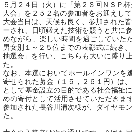
５月２４日（火）に「第２８回ＮＳＰ杯
大会」を２５２名の参加者をお迎えし
大会当日は、天候も良く、参加された
ーされ、日頃鍛えた技術を競うと共に
めながら、楽しい時間を過ごしていた
男女別１～２５位までの表彰式に続き、
抽選会」を行い、こちらも大いに盛り
た。
なお、本選においてホールインワンを
寄せられた募金（１５，２６１円）は
として基金設立の目的である社会福祉
めの寄付として活用させていただきま
参加された長谷川清次様が、ダイヤモ
た。