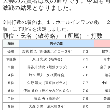
大会の入賞者は次の通りです。今回も
激戦の結果となりました。
※同打数の場合は、１．ホールインワンの数 
順 にて順位を決定しました。
順位・氏名（敬称略）（所属）・打数
順位
男子の部
優勝
曽我 哲也（新発田ホクコーＧＧ）
７２
根本
準優勝
原田 忠次（福寿会）
７３
青木
３位
長谷川 清次（蛭畑クラブ）
７６
金子 
４位
鈴木 輝夫（矢板長峰会）
７６
柳
５位
久野 澄夫（東京旅ガラス）
７７
小山
６位
伊原 要作（鹿沼かみどのＧＧ）
７９
薄
７位
藤原 勇（高原会）
７９
柴田
８位
大森 芳男（清水町ＧＧ）
８０