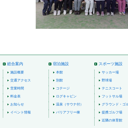
総合案内
宿泊施設
スポーツ施設
施設概要
本館
サッカー場
交通アクセス
別館
野球場
営業時間
コテージ
テニスコート
料金表
ログキャビン
フットサル場
お知らせ
温泉（サウナ付）
グラウンド・ゴ
イベント情報
バリアフリー棟
提携ゴルフ場
近隣の体育館