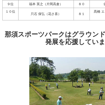
９位
福本 英之（片岡高倉）
８０
１０位
髙橋 
只石 保弘（花さ喜）
８１
那須スポーツパークはグラウン
発展を応援してい